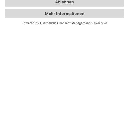
Dreescher Markt 2
19061 Schwerin
+49 174 99 34 701
info@tafel-schwerin.de
Geldspenden an:
Kontoinhaber: Tafel Schwerin e.V.