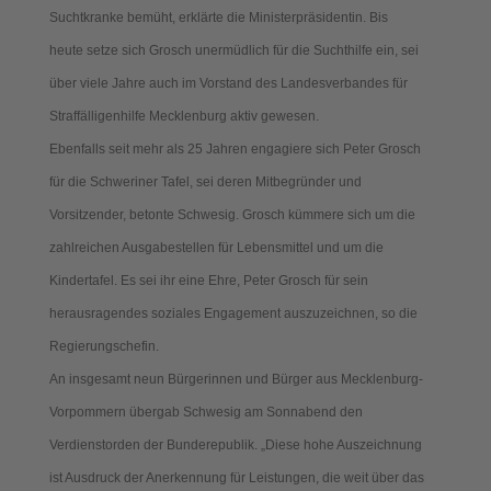
Suchtkranke bemüht, erklärte die Ministerpräsidentin. Bis
heute setze sich Grosch unermüdlich für die Suchthilfe ein, sei
über viele Jahre auch im Vorstand des Landesverbandes für
Straffälligenhilfe Mecklenburg aktiv gewesen.
Ebenfalls seit mehr als 25 Jahren engagiere sich Peter Grosch
für die Schweriner Tafel, sei deren Mitbegründer und
Vorsitzender, betonte Schwesig. Grosch kümmere sich um die
zahlreichen Ausgabestellen für Lebensmittel und um die
Kindertafel. Es sei ihr eine Ehre, Peter Grosch für sein
herausragendes soziales Engagement auszuzeichnen, so die
Regierungschefin.
An insgesamt neun Bürgerinnen und Bürger aus Mecklenburg-
Vorpommern übergab Schwesig am Sonnabend den
Verdienstorden der Bunderepublik. „Diese hohe Auszeichnung
ist Ausdruck der Anerkennung für Leistungen, die weit über das