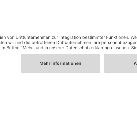
geschickt werden sollenDie kleine Laila
wendet sich mit ihrer Bitte nach Frieden
direkt an den russischen Präsidenten
Wladimir Putin. Volker Bohlmann Bert
Schüttpelz...
MEHR LESEN
Tafel Schwerin e.V.