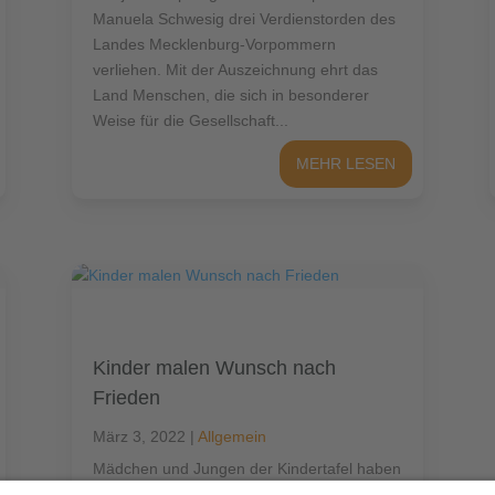
Manuela Schwesig drei Verdienstorden des
Landes Mecklenburg-Vorpommern
verliehen. Mit der Auszeichnung ehrt das
Land Menschen, die sich in besonderer
Weise für die Gesellschaft...
MEHR LESEN
Kinder malen Wunsch nach
Frieden
März 3, 2022
|
Allgemein
Mädchen und Jungen der Kindertafel haben
Postkarten entworfen, die an Putin