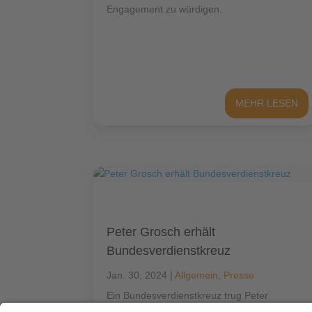
Engagement zu würdigen.
MEHR LESEN
Peter Grosch erhält
Bundesverdienstkreuz
Jan. 30, 2024
|
Allgemein
,
Presse
Ein Bundesverdienstkreuz trug Peter
Grosch schon am Revers, als er zur