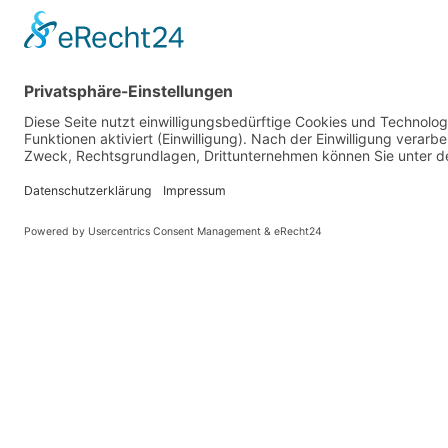
Ordensverleihung nach vorne kam. Nun hat
er noch ein weiteres. Im Namen von
Bundespräsident Frank-Walter Steinmeier
zeichnete Ministerpräsidentin Manuela
Schwesig den...
MEHR LESEN
« Ältere Einträge