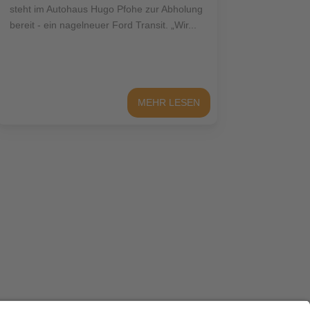
steht im Autohaus Hugo Pfohe zur Abholung
bereit - ein nagelneuer Ford Transit. „Wir...
MEHR LESEN